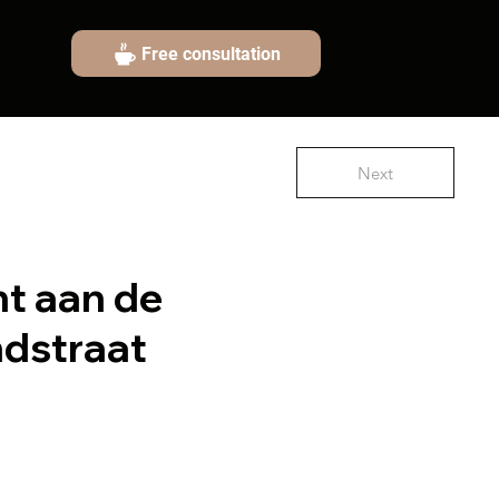
Free consultation
Next
t aan de
ndstraat