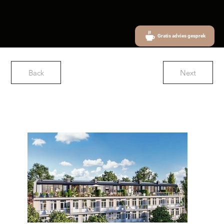
Gratis advies gesprek
Back
Next