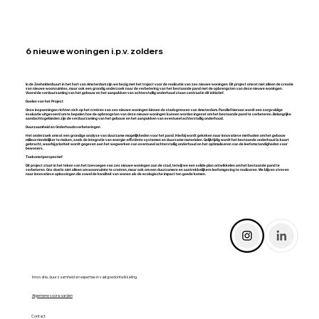
6 nieuwe woningen i.p.v. zolders
In de Zeeheldenbuurt in het hart van Amsterdam zijn we bezig met het traject voor de realisatie van zes nieuwe woningen. Dit project omvat niet alleen de creatie
van nieuwe woonruimtes, maar ook een grondig onderzoek naar de verbetering van het bestaande pand met de opbrengsten van deze nieuwe woningen.
Vooral de verduurzaming van het gebouw en het aanpakken van achterstallig onderhoud staan centraal in dit initiatief.
Doelen van het Project
Onze inspanningen richten zich op het creëren van zes nieuwe woningen binnen de stadsgrenzen van Amsterdam. Parallel hieraan wordt een zorgvuldige
evaluatie uitgevoerd om te bepalen hoe de opbrengsten van deze nieuwe woningen kunnen worden ingezet om het bestaande pand te verbeteren. Belangrijke
aandachtsgebieden zijn de verduurzaming van het gebouw en het aanpakken van eventueel achterstallig onderhoud.
Duurzaamheid en Onderhoudsverbeteringen
Het onderzoek omvat een grondige analyse van duurzame mogelijkheden voor het pand. Hierbij wordt gekeken naar innovatieve methoden om het gebouw
milieuvriendelijker te maken, zoals de integratie van energie-efficiënte systemen en duurzame materialen. Gelijktijdig wordt het bestaande onderhoud in kaart
gebracht, waarbij prioriteit wordt gegeven aan het wegwerken van eventueel achterstallig onderhoud en het optimaliseren van de leefomstandigheden voor
bewoners.
Toekomstperspectief
Dit project staat in het teken van het toevoegen van zes nieuwe woningen aan de stad, terwijl we een solide plan ontwikkelen om het bestaande pand te
verbeteren. Ons doel is niet alleen om woonruimte te creëren, maar ook om een duurzamere en aantrekkelijkere leefomgeving te realiseren. We blijven streven
naar innovatieve oplossingen die zowel de kwaliteit van wonen als de ecologische impact ten goede komen.
Innovatie, duurzaamheid en expertise in vastgoedontwikkeling.
Algemene voorwaarden
Contact