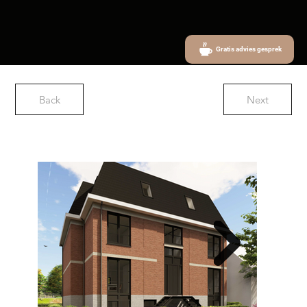
Gratis advies gesprek
Back
Next