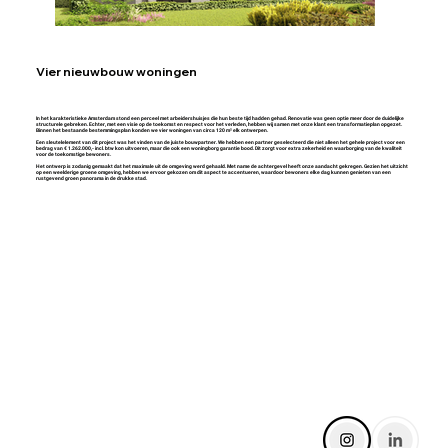
Vier nieuwbouw woningen
In het karakteristieke Amsterdam stond een perceel met arbeidershuisjes die hun beste tijd hadden gehad. Renovatie was geen optie meer door de duidelijke
structurele gebreken. Echter, met een visie op de toekomst en respect voor het verleden, hebben wij samen met onze klant een transformatieplan opgezet.
Binnen het bestaande bestemmingsplan konden we vier woningen van circa 120 m² elk ontwerpen.
Een sleutelelement van dit project was het vinden van de juiste bouwpartner. We hebben een partner geselecteerd die niet alleen het gehele project voor een
bedrag van € 1.262.000,- incl. btw kon uitvoeren, maar die ook een woningborg garantie bood. Dit zorgt voor extra zekerheid en waarborging van de kwaliteit
voor de toekomstige bewoners.
Het ontwerp is zodanig gemaakt dat het maximale uit de omgeving werd gehaald. Met name de achtergevel heeft onze aandacht gekregen. Gezien het uitzicht
op een weelderige groene omgeving, hebben we ervoor gekozen om dit aspect te accentueren, waardoor bewoners elke dag kunnen genieten van een
rustgevend groen panorama in de drukke stad.