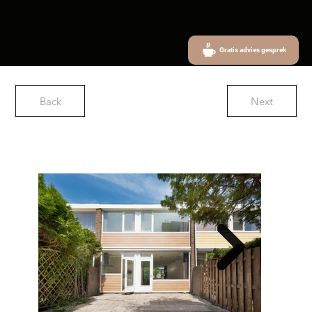
Gratis advies gesprek
Back
Next